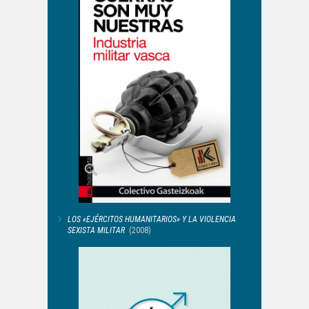
LOS «EJÉRCITOS HUMANITARIOS» Y LA VIOLENCIA
SEXISTA MILITAR
(2008)