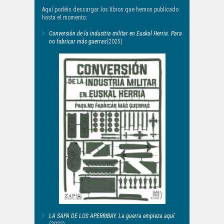
Aquí podéis descargar los libros que hemos publicado
hasta el momento:
Conversión de la industria militar en Euskal Herria. Para
no fabricar más guerras
(2025)
LA SAPA DE LOS APERRIBAY. La guerra empieza aquí