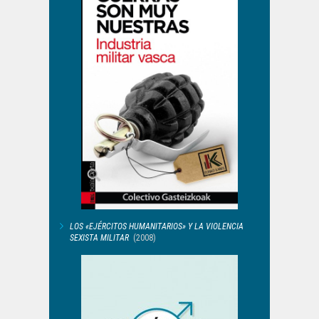
LOS «EJÉRCITOS HUMANITARIOS» Y LA VIOLENCIA
SEXISTA MILITAR
(2008)