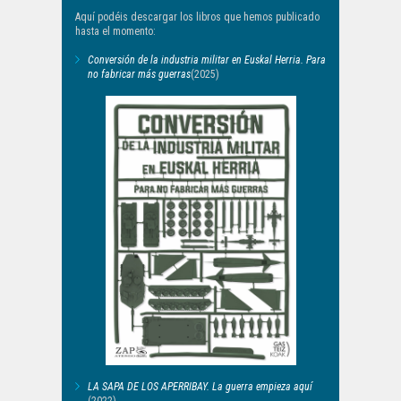
Aquí podéis descargar los libros que hemos publicado
hasta el momento:
Conversión de la industria militar en Euskal Herria. Para
no fabricar más guerras
(2025)
LA SAPA DE LOS APERRIBAY. La guerra empieza aquí