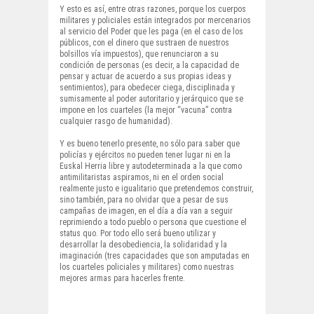
Y esto es así, entre otras razones, porque los cuerpos
militares y policiales están integrados por mercenarios
al servicio del Poder que les paga (en el caso de los
públicos, con el dinero que sustraen de nuestros
bolsillos vía impuestos), que renunciaron a su
condición de personas (es decir, a la capacidad de
pensar y actuar de acuerdo a sus propias ideas y
sentimientos), para obedecer ciega, disciplinada y
sumisamente al poder autoritario y jerárquico que se
impone en los cuarteles (la mejor “vacuna” contra
cualquier rasgo de humanidad).
Y es bueno tenerlo presente, no sólo para saber que
policías y ejércitos no pueden tener lugar ni en la
Euskal Herria libre y autodeterminada a la que como
antimilitaristas aspiramos, ni en el orden social
realmente justo e igualitario que pretendemos construir,
sino también, para no olvidar que a pesar de sus
campañas de imagen, en el día a día van a seguir
reprimiendo a todo pueblo o persona que cuestione el
status quo. Por todo ello será bueno utilizar y
desarrollar la desobediencia, la solidaridad y la
imaginación (tres capacidades que son amputadas en
los cuarteles policiales y militares) como nuestras
mejores armas para hacerles frente.