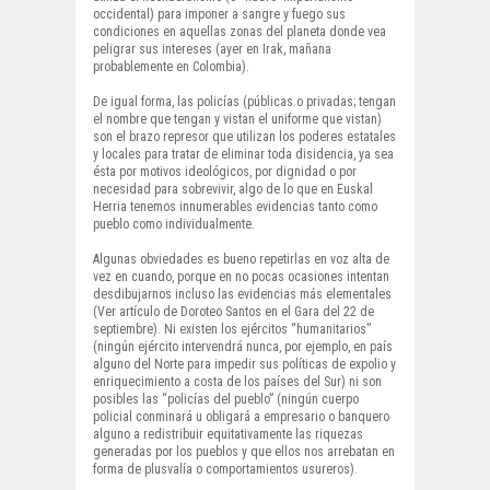
occidental) para imponer a sangre y fuego sus
condiciones en aquellas zonas del planeta donde vea
peligrar sus intereses (ayer en Irak, mañana
probablemente en Colombia).
De igual forma, las policías (públicas o privadas; tengan
el nombre que tengan y vistan el uniforme que vistan)
son el brazo represor que utilizan los poderes estatales
y locales para tratar de eliminar toda disidencia, ya sea
ésta por motivos ideológicos, por dignidad o por
necesidad para sobrevivir, algo de lo que en Euskal
Herria tenemos innumerables evidencias tanto como
pueblo como individualmente.
Algunas obviedades es bueno repetirlas en voz alta de
vez en cuando, porque en no pocas ocasiones intentan
desdibujarnos incluso las evidencias más elementales
(Ver artículo de Doroteo Santos en el Gara del 22 de
septiembre). Ni existen los ejércitos “humanitarios”
(ningún ejército intervendrá nunca, por ejemplo, en país
alguno del Norte para impedir sus políticas de expolio y
enriquecimiento a costa de los países del Sur) ni son
posibles las “policías del pueblo” (ningún cuerpo
policial conminará u obligará a empresario o banquero
alguno a redistribuir equitativamente las riquezas
generadas por los pueblos y que ellos nos arrebatan en
forma de plusvalía o comportamientos usureros).