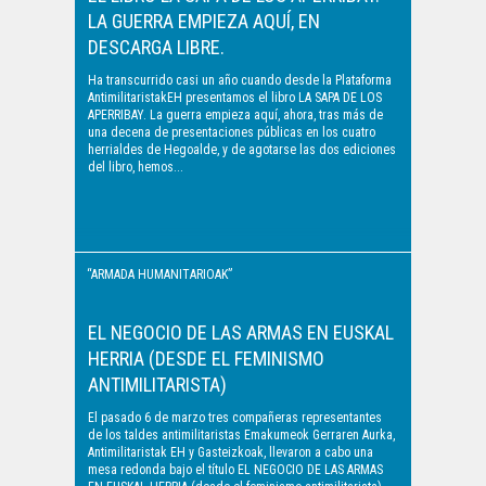
LA GUERRA EMPIEZA AQUÍ, EN
DESCARGA LIBRE.
Ha transcurrido casi un año cuando desde la Plataforma
AntimilitaristakEH presentamos el libro LA SAPA DE LOS
APERRIBAY. La guerra empieza aquí, ahora, tras más de
una decena de presentaciones públicas en los cuatro
herrialdes de Hegoalde, y de agotarse las dos ediciones
del libro, hemos...
“ARMADA HUMANITARIOAK”
/ "EJÉRCITOS
EL NEGOCIO DE LAS ARMAS EN EUSKAL
HERRIA (DESDE EL FEMINISMO
HUMANITARIOS"
ANTIMILITARISTA)
El pasado 6 de marzo tres compañeras representantes
de los taldes antimilitaristas Emakumeok Gerraren Aurka,
Antimilitaristak EH y Gasteizkoak, llevaron a cabo una
mesa redonda bajo el título EL NEGOCIO DE LAS ARMAS