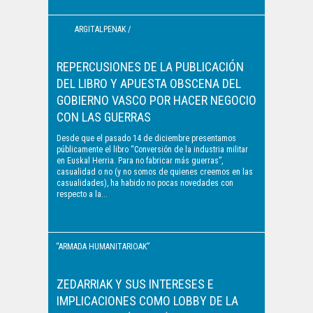
ARGITALPENAK /
PUBLICACIONES
REPERCUSIONES DE LA PUBLICACIÓN
DEL LIBRO Y APUESTA OBSCENA DEL
GOBIERNO VASCO POR HACER NEGOCIO
CON LAS GUERRAS
Desde que el pasado 14 de diciembre presentamos
públicamente el libro “Conversión de la industria militar
en Euskal Herria. Para no fabricar más guerras”,
casualidad o no (y no somos de quienes creemos en las
casualidades), ha habido no pocas novedades con
respecto a la...
“ARMADA HUMANITARIOAK”
/ "EJÉRCITOS
ZEDARRIAK Y SUS INTERESES E
IMPLICACIONES COMO LOBBY DE LA
HUMANITARIOS"