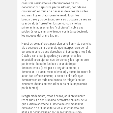
consisten realmente las intervenciones de los
denominados “ejércitos pacificadores”, con “daños
colaterales” en forma de decenas de miles de civiles
iraquíes, hoy en día, siguen teniendo lugar los
bombardeos y boicot (aunque ya sólo ocupen de vez en
cuando algún “breve” en los periódicos y no las
primeras imágenes en los “noticieros”) sobre una
población que, al mismo tiempo, continúa padeciendo
los excesos del tirano Sadam.
Nuestros compañeros, paralelamente, han visto como ha
sido sobreseida la denuncia que interpusieron por el
cercenamiento de sus derechos, al tiempo que hoy 5 de
Octubre van a ser juzgados, ya que quienes les
imposibilitaron ejercer sus derechos y les reprimieron
por intentar hacerlo, les han denunciado por
desobediencia (será por no seguir la norma, y
denunciar lo que interesa silenciar) y atentado contra la
autoridad (efectivamente, la actitud solidaría que
demostraron es toda una bomba de relojería en los
cimientos de una autoridad basada en la imposición
por la fuerza).
Desgraciadamente, estos hechos, aquí brevemente
reseñados, no son sino uno demostración más de lo
que a diario acontece. El intervencionismo militar
disfrazado de “humanitario” es el instrumento que
utiliza el neoliberalismo (o “nuevo” imperialismo