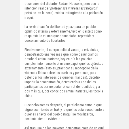
desmanes del dictador Sadam Husseim, pero con la
intención real de
“proteger sus intereses estratégicos”
–
petróleo- en la zona) estaba infringiendo a la población
iraquí.
La reivindicación de libertad y paz para un pueblo
oprimido interna y externamente, tuvo en Gasteiz como
respuesta lo mismo que denunciaba: represión y
cercenamiento de libertades.
Efectivamente, el cuerpo policial vasco, la ertzaintza,
demostrando una vez más que, como denunciamos
desde el antimilitarismo, hoy en día las policías
cumplen internamente el mismo papel que los ejércitos
externamente (esto es, practicar su monopolio de la
violencia física sobre los pueblos y personas, para
defender los intereses de quienes mandan), decidió
impedir la concentración, deteniendo a uno de los
participantes por no portar el carnet de identidad, y a
dos más que, por conocidos antimilitaristas, les tocó la
china.
Dieciocho meses después, el paralelismo entre lo que
sigue ocurriendo en Irak y lo que les está sucediendo a
quienes a favor del pueblo iraquí se movilizaron,
continúa siendo evidente.
Así, tras una de las mayores demostraciones de en qué