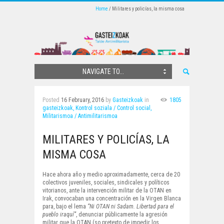
Home
Militares y policías, la misma cosa
NAVIGATE TO...
Posted
16 February, 2016
by
Gasteizkoak
in
1805
gasteizkoak,
Kontrol soziala / Control social,
Militarismoa / Antimilitarismoa
MILITARES Y POLICÍAS, LA
MISMA COSA
Hace ahora año y medio aproximadamente, cerca de 20
colectivos juveniles, sociales, sindicales y políticos
vitorianos, ante la intervención militar de la OTAN en
Irak, convocaban una concentración en la Virgen Blanca
para, bajo el lema
“Ni OTAN ni Sadam. Libertad para el
pueblo iraquí”
, denunciar públicamente la agresión
militar que la OTAN (so pretexto de impedir los