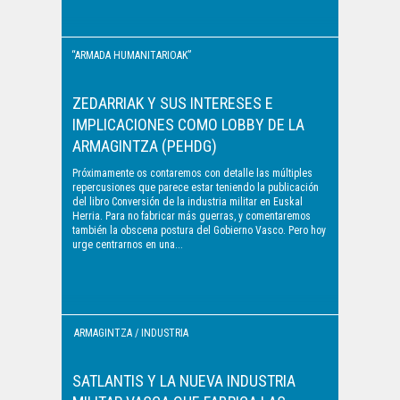
“ARMADA HUMANITARIOAK”
/ "EJÉRCITOS
ZEDARRIAK Y SUS INTERESES E
IMPLICACIONES COMO LOBBY DE LA
HUMANITARIOS"
ARMAGINTZA (PEHDG)
Próximamente os contaremos con detalle las múltiples
repercusiones que parece estar teniendo la publicación
del libro Conversión de la industria militar en Euskal
Herria. Para no fabricar más guerras, y comentaremos
también la obscena postura del Gobierno Vasco. Pero hoy
urge centrarnos en una...
ARMAGINTZA / INDUSTRIA
MILITAR
SATLANTIS Y LA NUEVA INDUSTRIA