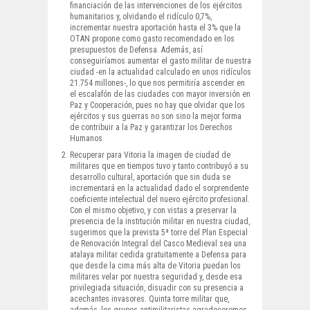
financiación de las intervenciones de los ejércitos
humanitarios y, olvidando el ridículo 0,7%,
incrementar nuestra aportación hasta el 3% que la
OTAN propone como gasto recomendado en los
presupuestos de Defensa. Además, así
conseguiríamos aumentar el gasto militar de nuestra
ciudad -en la actualidad calculado en unos ridículos
21.754 millones-, lo que nos permitiría ascender en
el escalafón de las ciudades con mayor inversión en
Paz y Cooperación, pues no hay que olvidar que los
ejércitos y sus guerras no son sino la mejor forma
de contribuir a la Paz y garantizar los Derechos
Humanos
Recuperar para Vitoria la imagen de ciudad de
militares que en tiempos tuvo y tanto contribuyó a su
desarrollo cultural, aportación que sin duda se
incrementará en la actualidad dado el sorprendente
coeficiente intelectual del nuevo ejército profesional.
Con el mismo objetivo, y con vistas a preservar la
presencia de la institución militar en nuestra ciudad,
sugerimos que la prevista 5ª torre del Plan Especial
de Renovación Integral del Casco Medieval sea una
atalaya militar cedida gratuitamente a Defensa para
que desde la cima más alta de Vitoria puedan los
militares velar por nuestra seguridad y, desde esa
privilegiada situación, disuadir con su presencia a
acechantes invasores. Quinta torre militar que,