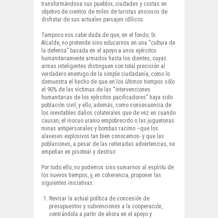
transformándose sus pueblos, ciudades y costas en
objetivo de cientos de miles de turistas ansiosos de
disfrutar de sus actuales paisajes idílicos.
Tampoco nos cabe duda de que, en el fondo, Sr.
Alcalde, no pretende sino educarnos en una “cultura de
la defensa” basada en el apoyo a unos ejércitos
humanitariamente armados hasta los dientes, cuyas
armas inteligentes distinguen con total precisión al
verdadero enemigo de la simple ciudadanía, como lo
demuestra el hecho de que en los últimos tiempos sólo
el 90% de las víctimas de las “intervenciones
humanitarias de los ejércitos pacificadores” haya sido
población civil, y ello, además, como consecuencia de
los inevitables daños colaterales que de vez en cuando
causan, el inocuo uranio empobrecido o las juguetonas
minas antipersonales y bombas racimo –que los
alaveses explosivos tan bien conocemos- y que las
poblaciones, a pesar de las reiteradas advertencias, se
empeñan en pisotear y destruir.
Por todo ello, no podemos sino sumarnos al espíritu de
los nuevos tiempos, y, en coherencia, proponer las
siguientes iniciativas:
Revisar la actual política de concesión de
presupuestos y subvenciones a la cooperación,
centrándola a partir de ahora en el apoyo y