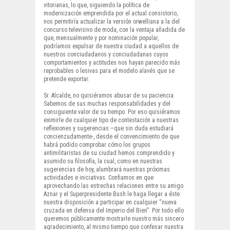
vitorianas, lo que, siguiendo la política de
modernización emprendida por el actual consistorio,
nos permitiría actualizar la versión orwelliana a la del
concurso televisivo de moda, con la ventaja añadida de
que, mensualmente y por nominación popular,
podríamos expulsar de nuestra ciudad a aquellos de
nuestros conciudadanos y conciudadanas cuyos
comportamientos y actitudes nos hayan parecido más
reprobables o lesivas para el modelo alavés que se
pretende exportar.
Sr. Alcalde, no quisiéramos abusar de su paciencia.
Sabemos de sus muchas responsabilidades y del
consiguiente valor de su tiempo. Por eso quisiéramos
eximirle de cualquier tipo de contestación a nuestras
reflexiones y sugerencias –que sin duda estudiará
concienzudamente-, desde el convencimiento de que
habrá podido comprobar cómo los grupos
antimilitaristas de su ciudad hemos comprendido y
asumido su filosofía, la cual, como en nuestras
sugerencias de hoy, alumbrará nuestras próximas
actividades e iniciativas. Confiamos en que
aprovechando las estrechas relaciones entre su amigo
Aznar y el Superpresidente Bush le haga llegar a éste
nuestra disposición a participar en cualquier “nueva
cruzada en defensa del Imperio del Bien”. Por todo ello
queremos públicamente mostrarle nuestro más sincero
agradecimiento, al mismo tiempo que confesar nuestra