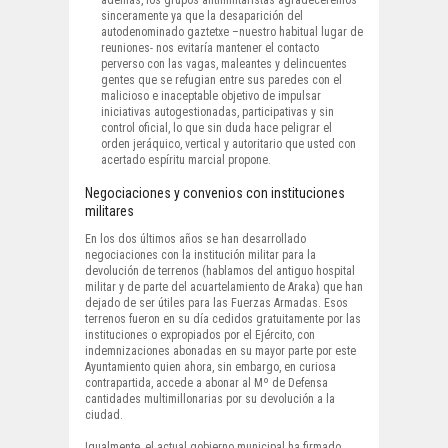
además, los grupos antimilitaristas agradeceremos
sinceramente ya que la desaparición del
autodenominado gaztetxe –nuestro habitual lugar de
reuniones- nos evitaría mantener el contacto
perverso con las vagas, maleantes y delincuentes
gentes que se refugian entre sus paredes con el
malicioso e inaceptable objetivo de impulsar
iniciativas autogestionadas, participativas y sin
control oficial, lo que sin duda hace peligrar el
orden jeráquico, vertical y autoritario que usted con
acertado espíritu marcial propone.
Negociaciones y convenios con instituciones
militares
En los dos últimos años se han desarrollado
negociaciones con la institución militar para la
devolución de terrenos (hablamos del antiguo hospital
militar y de parte del acuartelamiento de Araka) que han
dejado de ser útiles para las Fuerzas Armadas. Esos
terrenos fueron en su día cedidos gratuitamente por las
instituciones o expropiados por el Ejército, con
indemnizaciones abonadas en su mayor parte por este
Ayuntamiento quien ahora, sin embargo, en curiosa
contrapartida, accede a abonar al Mº de Defensa
cantidades multimillonarias por su devolución a la
ciudad.
Igualmente, el actual gobierno municipal ha firmado