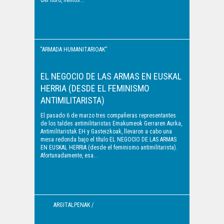
del libro, hemos...
“ARMADA HUMANITARIOAK”
/ "EJÉRCITOS
EL NEGOCIO DE LAS ARMAS EN EUSKAL
HERRIA (DESDE EL FEMINISMO
HUMANITARIOS"
ANTIMILITARISTA)
El pasado 6 de marzo tres compañeras representantes
de los taldes antimilitaristas Emakumeok Gerraren Aurka,
Antimilitaristak EH y Gasteizkoak, llevaron a cabo una
mesa redonda bajo el título EL NEGOCIO DE LAS ARMAS
EN EUSKAL HERRIA (desde el feminismo antimilitarista).
Afortunadamente, esa...
ARGITALPENAK /