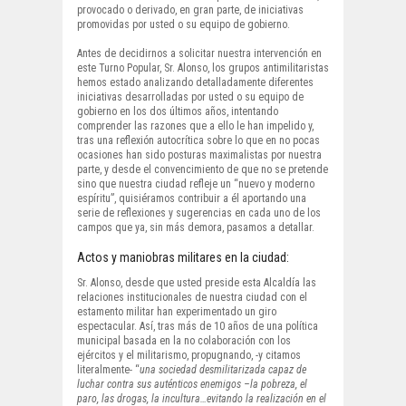
provocado o derivado, en gran parte, de iniciativas
promovidas por usted o su equipo de gobierno.
Antes de decidirnos a solicitar nuestra intervención en
este Turno Popular, Sr. Alonso, los grupos antimilitaristas
hemos estado analizando detalladamente diferentes
iniciativas desarrolladas por usted o su equipo de
gobierno en los dos últimos años, intentando
comprender las razones que a ello le han impelido y,
tras una reflexión autocrítica sobre lo que en no pocas
ocasiones han sido posturas maximalistas por nuestra
parte, y desde el convencimiento de que no se pretende
sino que nuestra ciudad refleje un “nuevo y moderno
espíritu”, quisiéramos contribuir a él aportando una
serie de reflexiones y sugerencias en cada uno de los
campos que ya, sin más demora, pasamos a detallar.
Actos y maniobras militares en la ciudad:
Sr. Alonso, desde que usted preside esta Alcaldía las
relaciones institucionales de nuestra ciudad con el
estamento militar han experimentado un giro
espectacular. Así, tras más de 10 años de una política
municipal basada en la no colaboración con los
ejércitos y el militarismo, propugnando, -y citamos
literalmente- “
una sociedad desmilitarizada capaz de
luchar contra sus auténticos enemigos –la pobreza, el
paro, las drogas, la incultura…evitando la realización en el