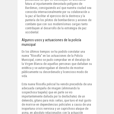
futura al injustamente denostado polígono de
Bardenas, consiguiendo así que nuestra ciudad sea
conocida internacionalmente por su colaboración a
la paz al facilitar el ejercicio de la destreza y la
puntería de los pilotos de bombarderos y aviones de
combate que con sus modernísimas cargas tanto
contribuyen al desarrollo de la estrategia de paz
occidental.
Algunos usos y actuaciones de la policía
municipal
En los últimos tiempos se ha podido constatar una
nueva “filosofía” en las actuaciones de la Policía
Municipal, como se pudo comprobar en el desalojo de
la Virgen Blanca de aquellas personas que dañaban su
estética y se autorrogaban el derecho de mostrar
públicamente su desordenado y licencioso modo de
vida.
Esta nueva filosofía policial ha venido precedida de una
adecuada campaña de imagen (eliminando la
sospechosa txapela) que en parte se vio
importantemente dañada por la desfachatez de un
detenido, gitano para más señas, que tuvo el mal gusto
de morirse en dependencias policiales a causa de una
inoportuna crisis nerviosa y un caprichoso ataque de
asma, en absoluto relacionados con la actuación