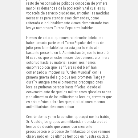
resto de responsables políticos conozcan de primera
mano las demandas de la población y, tal cual es su
vocación de servicio ciudadano, articulen las medidas
necesarias para atender esas demandas, como
reiterada e indubitablemente vienen demostrando tras
los ya numerosos Turnos Populares habidos.
Hemos de aclarar que nuestra intención inicial era
haber tomado parte en el Turno Popular del mes de
julio, pero la inefable burocracia, por lo visto aún
bastante presente en la Administración, nos lo impidió.
El caso es que en estos meses desde nuestra primera
solicitud hasta su materialización, nos hemos
encontrado con que las “fuerzas del bien” han
comenzado a imponer su “Orden Mundial” con la
primera guerra del siglo que nos prometen “larga y
dura” y, aunque ante ello nuestras preocupaciones
locales pudieran parecer hasta frívolas, desde el
convencimiento de que los militarismos globales nacen
y se alimentan de los militarismos locales, creemos que
es sobre éstos sobre los que prioritariamente como
antimilitaristas debemos actuar.
Centrándonos ya en la cuestión que aquí nos ha traído,
Sr. Alcalde, los grupos antimilitaristas de esta ciudad
hemos de decirle que vemos con creciente
preocupación el proceso de militarización que venimos
observando en los últimos tiempos en nuestra ciudad,