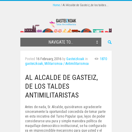
Home
Al Alcalde de Gasteiz, de los taldes...
NAVIGATE TO...
Posted
16 February, 2016
by
Gasteizkoak
in
1870
gasteizkoak,
Militarismoa / Antimilitarismoa
AL ALCALDE DE GASTEIZ,
DE LOS TALDES
ANTIMILITARISTAS
Antes de nada, Sr. Alcalde, quisiéramos agradecerle
sinceramente la oportunidad concedida de tomar parte
en esta iniciativa del Turno Popular que, lejos de poder
considerarse una pura y simple maniobra política de
maquillaje democrático institucional, se ha configurado
ya en imprescindible mecanismo para que usted y el