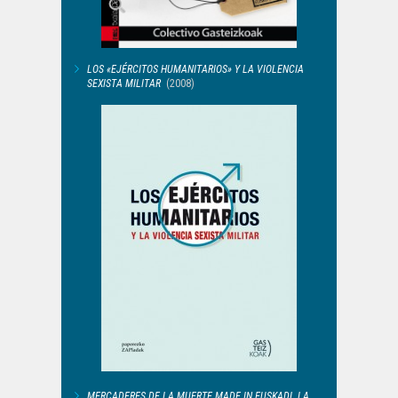
LOS «EJÉRCITOS HUMANITARIOS» Y LA VIOLENCIA
SEXISTA MILITAR
(2008)
MERCADERES DE LA MUERTE MADE IN EUSKADI. LA