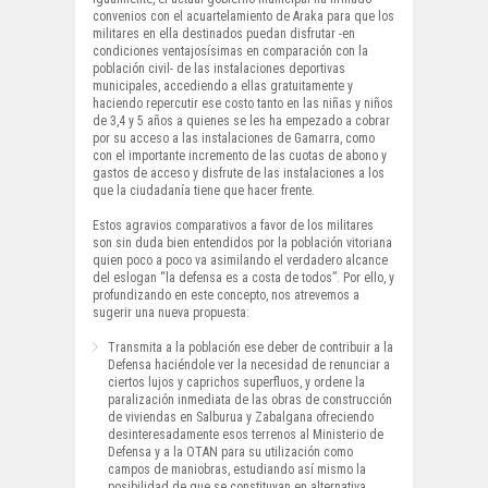
convenios con el acuartelamiento de Araka para que los
militares en ella destinados puedan disfrutar -en
condiciones ventajosísimas en comparación con la
población civil- de las instalaciones deportivas
municipales, accediendo a ellas gratuitamente y
haciendo repercutir ese costo tanto en las niñas y niños
de 3,4 y 5 años a quienes se les ha empezado a cobrar
por su acceso a las instalaciones de Gamarra, como
con el importante incremento de las cuotas de abono y
gastos de acceso y disfrute de las instalaciones a los
que la ciudadanía tiene que hacer frente.
Estos agravios comparativos a favor de los militares
son sin duda bien entendidos por la población vitoriana
quien poco a poco va asimilando el verdadero alcance
del eslogan “la defensa es a costa de todos”. Por ello, y
profundizando en este concepto, nos atrevemos a
sugerir una nueva propuesta:
Transmita a la población ese deber de contribuir a la
Defensa haciéndole ver la necesidad de renunciar a
ciertos lujos y caprichos superfluos, y ordene la
paralización inmediata de las obras de construcción
de viviendas en Salburua y Zabalgana ofreciendo
desinteresadamente esos terrenos al Ministerio de
Defensa y a la OTAN para su utilización como
campos de maniobras, estudiando así mismo la
posibilidad de que se constituyan en alternativa