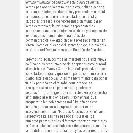
término municipal de cualquier acto o parada militar
”,
hemos pasado en la actualidad a otra política basada
en la autorización, colaboración y presencia municipal
en maniobras militares desarrolladas en nuestra
ciudad; la presencia de representación municipal en
actos castrenses; la invitación a representantes
castrenses a actos municipales oficiales y la cesión de
instalaciones municipales para actos de
conmemoración y exaltación de la presencia militar en
Vitoria, como en el caso del Centenario de la presencia
en Vitoria del Destacamento del Batallón de Flandes.
Creemos no equivocarnos al interpretar que esta nueva
política no es producto sino de adaptar nuestra ciudad
al espíritu del “Nuevo Orden Mundial” preconizado por
los Estados Unidos y que, como podemos comprobar a
diario, está siendo una utilísima herramienta para poner
fin a la pobreza en el mundo, equilibrando las
desigualdades entre países ricos y pobres y
potenciando y protegiendo la capa de ozono y el medio
ambiente planetario en general. No hay más que
preguntar a las poblaciones irakí, balcánicas y ya
también afgana, para comprobar cómo tras las
intervenciones de las “Fuerzas Aliadas del Bien”, sus
respectivos países han pasado a figurar en los
primeros puestos de los diferentes rankings mundiales
en Desarrollo Humano, habiendo desaparecido casi en
su totalidad la miseria, el hambre y las enfermedades, y